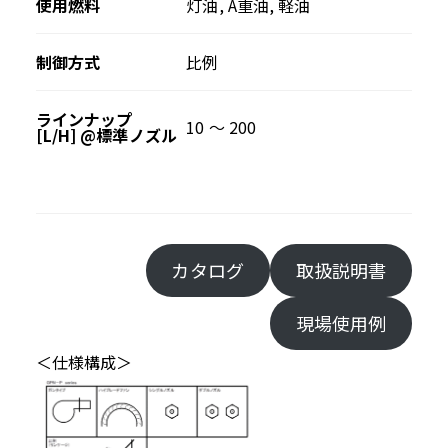
使用燃料
灯油, A重油, 軽油
制御方式
比例
ラインナップ
10 ～ 200
[L/H] @標準ノズル
カタログ
取扱説明書
現場使用例
＜仕様構成＞