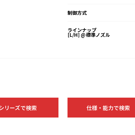
制御方式
ラインナップ
[L/H] @標準ノズル
シリーズで検索
仕様・能力で検索